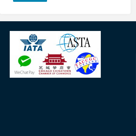
一
日
西
雅
圖
遊
及
阿
拉