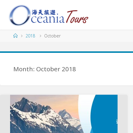
Skip
to
content
海
天
旅
Home
2018
October
遊
O
C
E
A
N
Month: October 2018
I
A
T
O
U
R
S