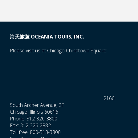
海天旅遊 OCEANIA TOURS, INC.
Please visit us at Chicago Chinatown Square:
2160
South Archer Avenue, 2F
Chicago, Illinois 60616
Phone: 312-326-3800
Fax: 312-326-2882
Toll free: 800-513-3800