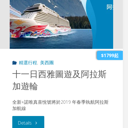
$1799起
精選行程
,
美西團
十一日西雅圖遊及阿拉斯
加遊輪
全新+諾唯真喜悅號將於2019 年春季執航阿拉斯
加航線
"十
Details