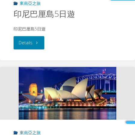
東南亞之旅
遊"
印尼巴厘島5日遊
印尼巴厘島5日遊
"印
Details
尼
巴
厘
島
5
日
東南亞之旅
遊"