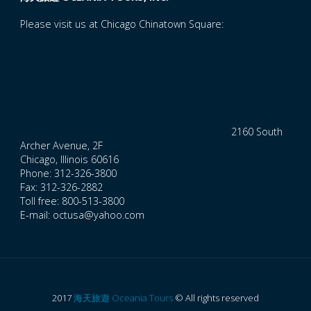
Please visit us at Chicago Chinatown Square:
2160 South
Archer Avenue, 2F
Chicago, Illinois 60616
Phone: 312-326-3800
Fax: 312-326-2882
Toll free: 800-513-3800
E-mail: octusa@yahoo.com
2017
海天旅遊 Oceania Tours
© All rights reserved