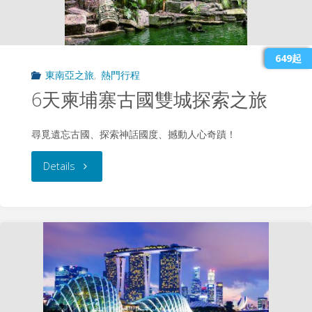
清
邁、
649起
清
東南亞之旅
,
熱門行程
6天柬埔寨古國雙城探索之旅
萊
之
尋覓遺忘古國、探索神話國度、撼動人心奇蹟！
旅"
"6
Details
天
柬
埔
寨