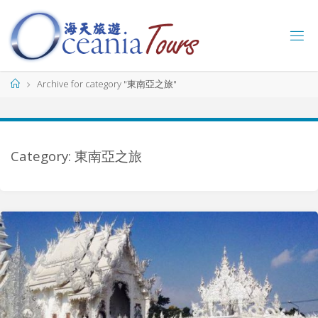
Skip
to
content
海
天
旅
Home
Archive for category "東南亞之旅"
遊
O
C
E
A
N
I
Category: 東南亞之旅
A
T
O
U
R
S