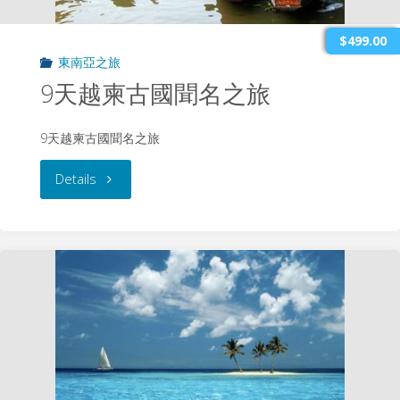
坡
$499.00
東南亞之旅
悠
9天越柬古國聞名之旅
閒
9天越柬古國聞名之旅
7
"9
Details
天
天
遊"
越
柬
古
國