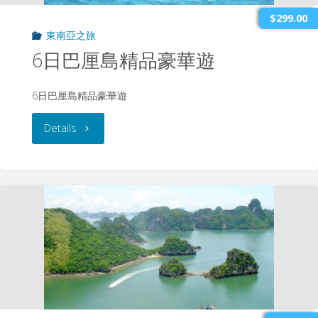
聞
$299.00
東南亞之旅
名
6日巴厘島精品豪華遊
之
6日巴厘島精品豪華遊
旅"
"6
Details
日
巴
厘
島
精
品