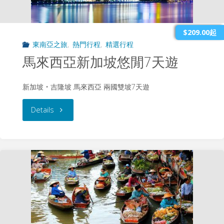
古
國
$209.00起
東南亞之旅
,
熱門行程
,
精選行程
雙
馬來西亞新加坡悠閒7天遊
城
新加坡 • 吉隆坡 馬來西亞 兩國雙坡7天遊
探
"馬
Details
索
來
之
西
旅"
亞
新
加