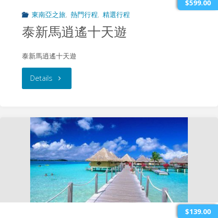
$599.00
東南亞之旅
,
熱門行程
,
精選行程
提
泰新馬逍遙十天遊
雅
泰新馬逍遙十天遊
繽
"泰
Details
紛
新
之
馬
旅
逍
(特
遙
價
十
團)"
天
$139.00