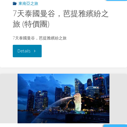
東南亞之旅
龍
7天泰國曼谷，芭提雅繽紛之
灣)
旅 (特價團)
精
7天泰國曼谷，芭提雅繽紛之旅
選
"7
Details
遊"
天
泰
國
曼
谷，
芭