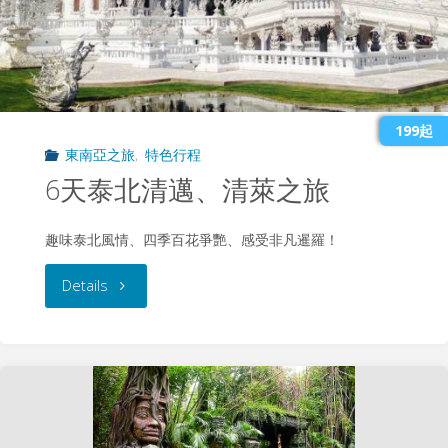
199起
東南亞之旅
,
特色行程
6天泰北清邁、清萊之旅
趣味泰北風情、四季百花爭艷、感受非凡暹羅！
"6
Details
天
泰
北