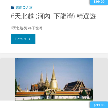
$99.00
東南亞之旅
豪
6天北越 (河內, 下龍灣) 精選遊
華
6天北越-河內-下龍灣
遊"
"6
Details
天
北
越
(河
內,
下
$99.00