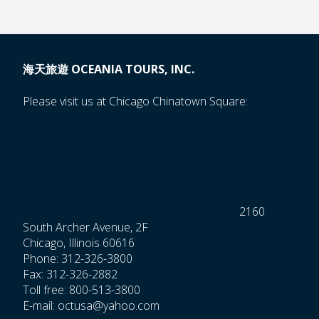
海天旅遊 OCEANIA TOURS, INC.
Please visit us at Chicago Chinatown Square:
2160
South Archer Avenue, 2F
Chicago, Illinois 60616
Phone: 312-326-3800
Fax: 312-326-2882
Toll free: 800-513-3800
E-mail: octusa@yahoo.com