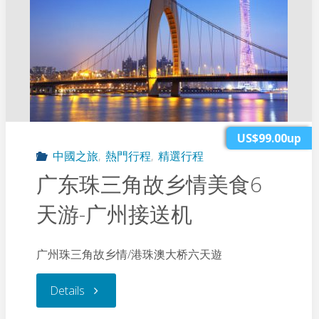
US$99.00up
中國之旅
,
熱門行程
,
精選行程
广东珠三角故乡情美食6
天游-广州接送机
广州珠三角故乡情/港珠澳大桥六天遊
"广
Details