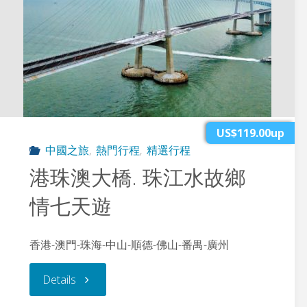
US$119.00up
中國之旅
,
熱門行程
,
精選行程
港珠澳大橋. 珠江水故鄉
情七天遊
香港-澳門-珠海-中山-順德-佛山-番禺-廣州
"港
Details