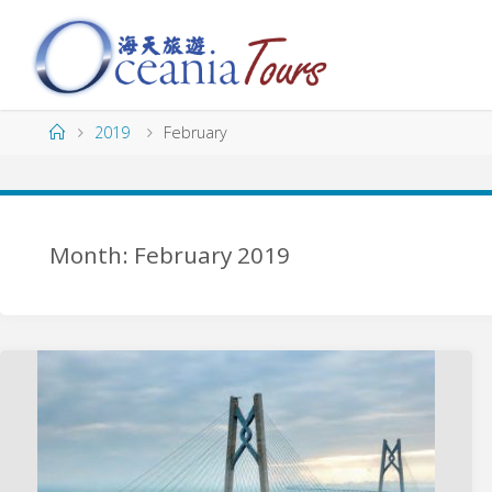
Skip
to
content
海
天
旅
Home
2019
February
遊
O
C
E
A
N
Month: February 2019
I
A
T
O
U
R
S