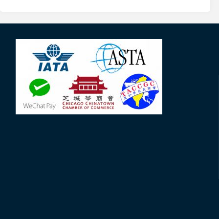
珠
澳
大
橋.
珠
江
水
故
鄉
情