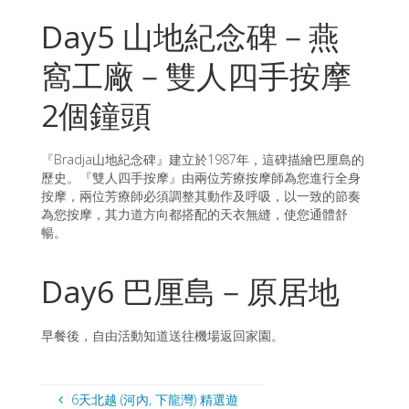
Day5 山地紀念碑－燕
窩工廠－雙人四手按摩
2個鐘頭
『Bradja山地紀念碑』建立於1987年，這碑描繪巴厘島的
歷史。『雙人四手按摩』由兩位芳療按摩師為您進行全身
按摩，兩位芳療師必須調整其動作及呼吸，以一致的節奏
為您按摩，其力道方向都搭配的天衣無縫，使您通體舒
暢。
Day6 巴厘島－原居地
早餐後，自由活動知道送往機場返回家園。
6天北越 (河內, 下龍灣) 精選遊