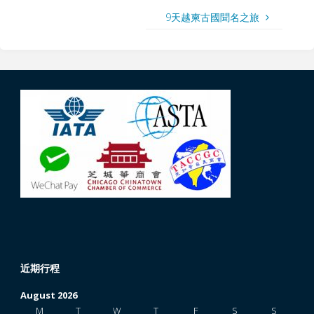
9天越柬古國聞名之旅
近期行程
August 2026
M
T
W
T
F
S
S