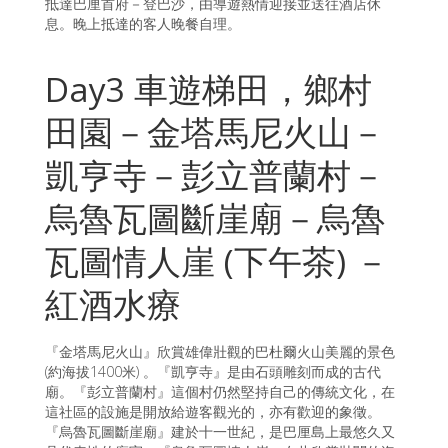
抵達巴厘首府－登巴沙，由導遊熱情迎接並送往酒店休
息。晚上抵達的客人晚餐自理。
Day3 車遊梯田，鄉村
田園－金塔馬尼火山－
凱亨寺－彭立普蘭村－
烏魯瓦圖斷崖廟－烏魯
瓦圖情人崖 (下午茶) －
紅酒水療
『金塔馬尼火山』欣賞雄偉壯觀的巴杜爾火山美麗的景色
(約海拔1400米) 。『凱亨寺』是由石頭雕刻而成的古代
廟。『彭立普蘭村』這個村仍然堅持自己的傳統文化，在
這社區的設施是開放給遊客觀光的，亦有歡迎的象徵。
『烏魯瓦圖斷崖廟』建於十一世紀，是巴厘島上最悠久又