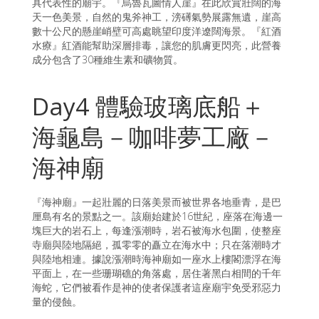
具代表性的廟宇。『烏魯瓦圖情人崖』在此欣賞壯闊的海
天一色美景，自然的鬼斧神工，滂礡氣勢展露無遺，崖高
數十公尺的懸崖峭壁可高處眺望印度洋遼闊海景。『紅酒
水療』紅酒能幫助深層排毒，讓您的肌膚更閃亮，此營養
成分包含了30種維生素和礦物質。
Day4 體驗玻璃底船＋
海龜島－咖啡夢工廠－
海神廟
『海神廟』一起壯麗的日落美景而被世界各地垂青，是巴
厘島有名的景點之一。該廟始建於16世紀，座落在海邊一
塊巨大的岩石上，每逢漲潮時，岩石被海水包圍，使整座
寺廟與陸地隔絕，孤零零的矗立在海水中；只在落潮時才
與陸地相連。據說漲潮時海神廟如一座水上樓閣漂浮在海
平面上，在一些珊瑚礁的角落處，居住著黑白相間的千年
海蛇，它們被看作是神的使者保護者這座廟宇免受邪惡力
量的侵蝕。