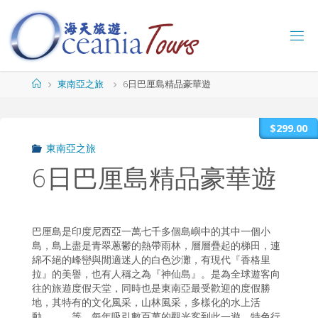
Skip
to
content
海
天
旅
Home
東南亞之旅
6日巴厘島精品豪華遊
遊
O
C
$299.00
E
A
東南亞之旅
N
I
A
T
6日巴厘島精品豪華遊
O
U
R
S
巴厘島是印度尼西亞一萬七千多個島嶼中的其中一個小
島，島上盡是青翠蔥鬱的熱帶雨林，層層疊起的梯田，連
綿不絕的峰巒與閒適迷人的白色沙灘，有現代『香格里
拉』的美譽，也有人稱之為『神仙島』。是為全球遊客向
往的旅遊度假天堂，同時也是東南亞最受歡迎的度假勝
地，其特有的文化風采，山林風采，多樣化的水上活
動。。。等，每年吸引數百萬的觀光客到此一遊。特色行