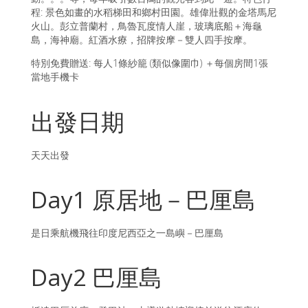
程: 景色如畫的水稻梯田和鄉村田園。雄偉壯觀的金塔馬尼
火山。彭立普蘭村，鳥魯瓦度情人崖，玻璃底船＋海龜
島，海神廟。紅酒水療，招牌按摩－雙人四手按摩。
特別免費贈送: 每人1條紗籠 (類似像圍巾) ＋每個房間1張
當地手機卡
出發日期
天天出發
Day1 原居地－巴厘島
是日乘航機飛往印度尼西亞之一島嶼－巴厘島
Day2 巴厘島