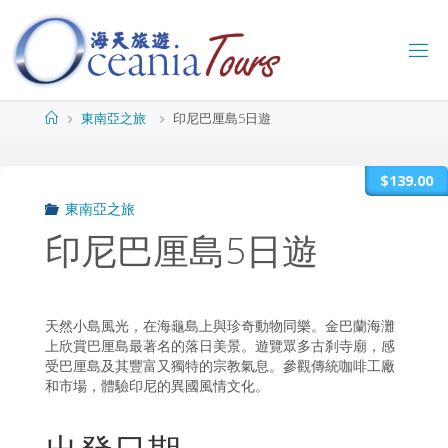
Skip
to
content
海
天
旅
Home
東南亞之旅
印尼巴厘島5日遊
遊
O
C
$139.00
E
A
東南亞之旅
N
I
A
T
印尼巴厘島5日遊
O
U
R
S
天然小島風光，在海龜島上與珍奇動物同樂。金巴蘭海灘
上欣賞巴厘島最著名的落日美景。遊覽眾多古刹寺廟，感
受巴厘島及其豐富又獨特的宗教氣息。參觀傳統咖啡工廠
和市場，體驗印尼的異國風情文化。