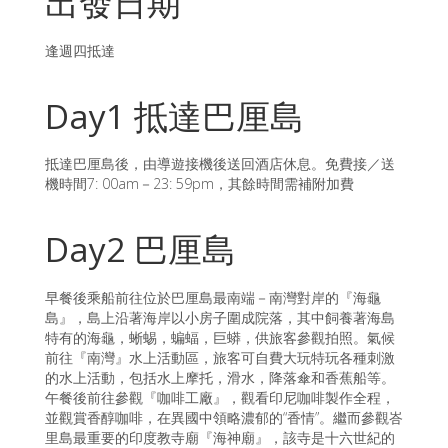
出發日期
逢週四抵達
Day1 抵達巴厘島
抵達巴厘島後，由導遊接機後送回酒店休息。免費接／送
機時間7: 00am－23: 59pm，其餘時間需補附加費
Day2 巴厘島
早餐後乘船前往位於巴厘島最南端－南灣對岸的『海龜
島』，島上沿著海岸以小房子圍成院落，其中飼養著海島
特有的海龜，蜥蜴，蝙蝠，巨蟒，供旅客參觀拍照。氣候
前往『南灣』水上活動區，旅客可自費大玩特玩各種刺激
的水上活動，包括水上摩托，滑水，降落傘和香蕉船等。
午餐後前往參觀『咖啡工廠』，觀看印尼咖啡製作全程，
並觀賞香醇咖啡，在異國中領略濃郁的“香情”。繼而參觀峇
里島最重要的印度教寺廟『海神廟』，該寺是十六世紀的