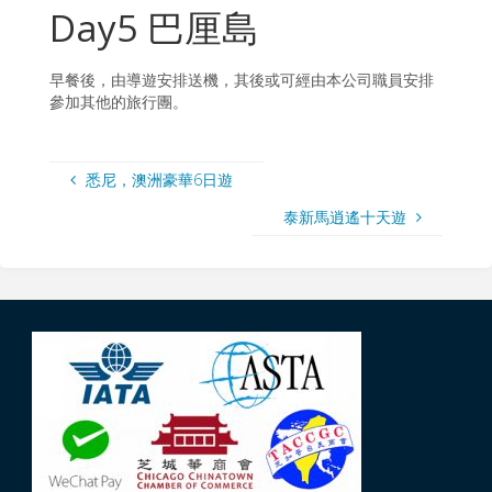
Day5 巴厘島
早餐後，由導遊安排送機，其後或可經由本公司職員安排
參加其他的旅行團。
悉尼，澳洲豪華6日遊
泰新馬逍遙十天遊