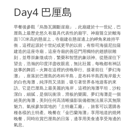
Day4 巴厘島
早餐後參觀『烏魯瓦圖斷崖廟』，此廟建於十一世紀，巴
厘島上最歷史悠久有最具代表性的廟宇。神廟聳立於離海
面100米高的懸崖上，寺廟建在懸崖邊上的岬角來維持平
衡，這裡起源於十世紀或更早的以前，有祭司海揚尼拉薩
建造的這座寺廟，這座寺廟的善惡門用獨特的翅膀狀雕
刻，並尊崇象徵成功，繁榮和智慧的象頭神。從懸崖往下
望去，浩瀚的印度洋盡收眼底，無比壯麗，每晚都有神話
故事的舞蹈－火舞在這裡的傍晚舉行。接著前往『夢幻海
灘』，座落於巴厘島的布科半島，是布科半島西海岸最大
的白色海灘，純淨而又清新，吸引著世界各地遊客的來
訪。它是巴厘島上最美麗的海岸，這裡的海灘平坦，沙粒
潔白，細膩，是個玩衝浪，滑板的樂園。夢幻海灘是一個
絕美的海灘，美到任何高清晰攝影裝備都無法展示其無限
魅力。氣候參加當地的『土特廠工廠』，旅客可以選購各
種各樣的土特產。晚餐在『金巴蘭海灘』享用地道的燒烤
晚餐，同時欣賞巴厘島的日落，邊享用美食邊享受海邊的
氣息。