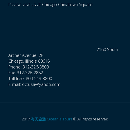
Please visit us at Chicago Chinatown Square:
2160 South
Archer Avenue, 2F
Chicago, Illinois 60616
Phone: 312-326-3800
Fax: 312-326-2882
Toll free: 800-513-3800
E-mail: octusa@yahoo.com
2017
海天旅遊 Oceania Tours
© All rights reserved