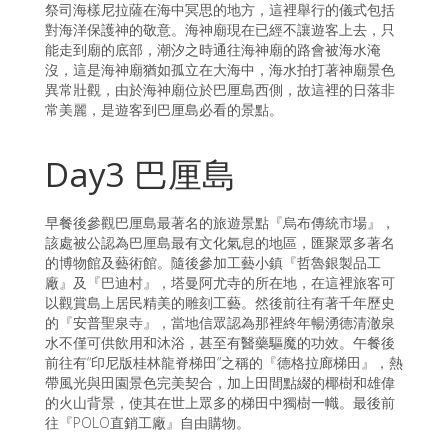
祭司海樣尼拉薩在海中冥思的地方，這裡舉行的儀式包括
對海洋保護神的敬意。海神廟現在已經不讓遊客上去，只
能走到廟的底部，潮汐之時通往海神廟的路會被海水淹
沒，這是海神廟猶如孤立在大海中，海水拍打著神廟景色
異常壯觀，由於海神廟位於巴厘島西側，故這裡的日落非
常美麗，是遊客到巴厘島必看的景點。
Day3 巴厘島
早餐後參觀巴厘島最著名的旅遊景點『烏布傳統市場』，
該處被公認為巴厘島最有文化氣息的地區，匯聚眾多著名
的博物館及藝術館。隨後參加工藝小鎮『哲魯銀製品工
廠』及『巴迪村』，塔曼阿尤寺的所在地，在這裡旅客可
以觀賞島上居民精美的雕刻工藝。然後前往有著千年歷史
的『安普聖泉寺』，當地信眾認為那裡終年暢湧德清澈泉
水不僅可供飲用和沐浴，甚至有醫藥驅魔的功效。午餐後
前往有“印尼版桂林龍脊梯田”之稱的『德格拉廊梯田』，熱
帶風光與田園景色完美契合，加上田間點綴的椰樹和雄偉
的火山背景，使其在世上眾多的梯田中獨樹一幟。最後前
往『POLO直銷工廠』自由購物。