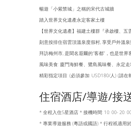
暢遊「小紫禁城」之稱的宋代古城牆
踏入世界文化遺產永定客家土樓
【世界文化遺產】福建土樓群『承啟樓、五
刻意按排住宿雲頂溫泉度假村, 享受戶外溫泉
拜訪梅州市, 是聞名遐爾的“客都”，也是世
風味美食: 廈門海鮮餐、鷺島風味餐、永定
精彩指定項目: (必須參加: USD180/人) 
住宿酒店/導遊/接
* 全程入住5星酒店 * 接機時間: 10: 00- 20: 00 
* 專業導遊服務 (粵語或國語) * 行程祇適用