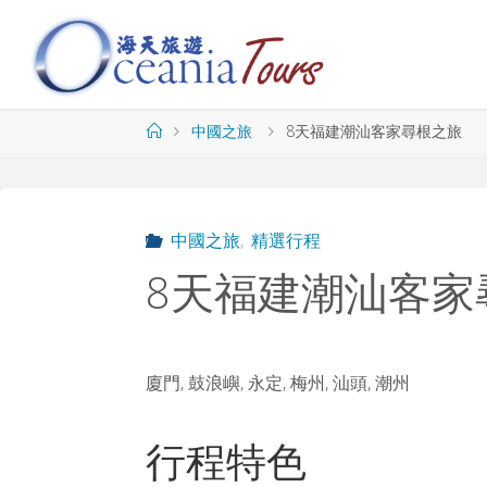
Skip
to
content
海
天
旅
Home
中國之旅
8天福建潮汕客家尋根之旅
遊
O
C
E
中國之旅
,
精選行程
A
N
8天福建潮汕客家
I
A
T
O
U
R
S
廈門, 鼓浪嶼, 永定, 梅州, 汕頭, 潮州
行程特色