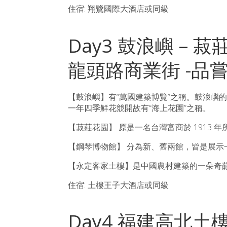
住宿: 翔鷺國際大酒店或同級
Day3 鼓浪嶼 – 
龍頭路商業街 -品嘗閩
【鼓浪嶼】有“萬國建築博覽”之稱。鼓浪嶼
一年四季鮮花競開故有“海上花園”之稱。
【菽莊花園】 原是一名台灣富商於 1913 
【鋼琴博物館】 分為新、舊兩館，皆是展示一
【永定客家土樓】是中國農村建築的一朵奇
住宿: 土樓王子大酒店或同級
Day4 福建高北土樓群