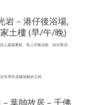
光岩 – 港仔後浴場,
家土樓 (早/午/晚)
牆頭上藤蔓攀延。島上空氣清新，樹木繁茂，
立於世界民居建築藝術之林。
 – 葉帥故居 – 千佛