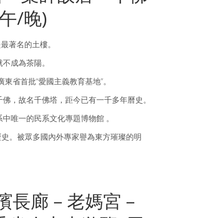
午/晚)
是最著名的土樓。
就不成為茶陽。
廣東省首批“愛國主義教育基地”。
一千佛，故名千佛塔，距今已有一千多年曆史。
中唯一的民系文化專題博物館 。
年歷史。被眾多國內外專家譽為東方璀璨的明
濱長廊 – 老媽宮 –