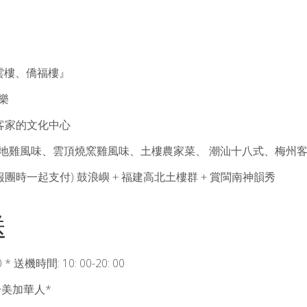
雲樓、僑福樓』
樂
界客家的文化中心
走地雞風味、雲頂燒窯雞風味、土樓農家菜、 潮汕十八式、梅州
(請在報團時一起支付) 鼓浪嶼 + 福建高北土樓群 + 賞閩南神韻秀
送
* 送機時間: 10: 00-20: 00
於美加華人*