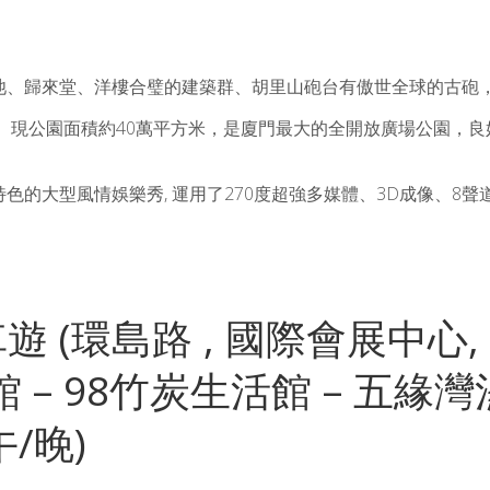
池、歸來堂、洋樓合璧的建築群、胡里山砲台有傲世全球的古砲
。現公園面積約40萬平方米，是廈門最大的全開放廣場公園，
色的大型風情娛樂秀, 運用了270度超強多媒體、3D成像、8
車遊 (環島路 , 國際會展中心,
 – 98竹炭生活館 – 五緣
/晚)