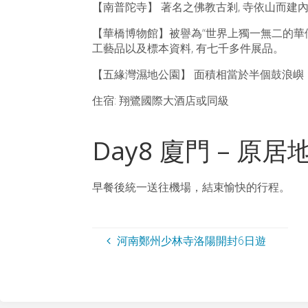
【南普陀寺】 著名之佛教古剎, 寺依山而
【華橋博物館】被譽為“世界上獨一無二的華
工藝品以及標本資料, 有七千多件展品。
【五緣灣濕地公園】 面積相當於半個鼓浪
住宿: 翔鷺國際大酒店或同級
Day8 廈門 – 原居地
早餐後統一送往機場，結束愉快的行程。
河南鄭州少林寺洛陽開封6日遊