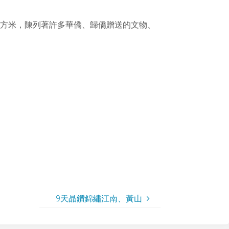
平方米，陳列著許多華僑、歸僑贈送的文物、
9天晶鑽錦繡江南、黃山