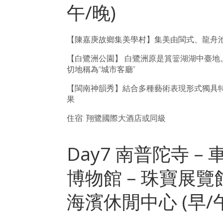
午/晚)
【陳嘉庚故鄉集美學村】集美由閩式、龍舟
【白鷺洲公園】 白鷺洲原是篔簹湖湖中臺地
切地稱為“城市客廳”
【閩南神韻秀】結合多種藝術表現形式獨具特
果
住宿: 翔鷺國際大酒店或同級
Day7 南普陀寺 – 
博物館 – 珠寶展覽館
海濱休閒中心 (早/午