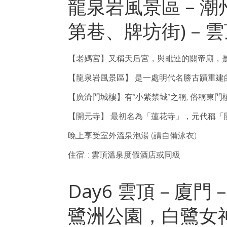
龍泉岩風景區 – 潮州
第巷、牌坊街) – 雲頂
【老媽宮】又稱天后宮，與毗連的關帝廟，
【龍泉岩風景區】 是一處明代名勝古蹟重
【廣濟門城樓】有“小紫禁城”之稱, 俗稱東
【開元寺】 最初名為「蓮花寺」，元代稱
晚上享受室外溫泉泡湯 (請自備泳衣)
住宿: : 雲頂溫泉度假酒店或同級
Day6 雲頂 – 廈
鷺洲公園，白鷺女神雕