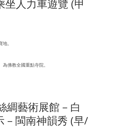
 乘坐人力車遊覽 (甲
寶地。
。為佛教全國重點寺院。
國絲綢藝術展館 – 白
– 閩南神韻秀 (早/