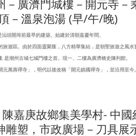
 – 廣濟門城樓 – 開元寺 –
 – 溫泉泡湯 (早/午/晚)
是汕頭開埠前最早的建築。始建於清朝嘉慶年間。
建的旅遊區。由於四面靈聚匯，八方精華集結，是朝聖旅遊之風水
門樓, 是潮州古城七城門樓之首。現一、二樓為廣濟橋史陳列館。
「開元萬壽禪寺」，明代以後改稱「開元鎮國禪寺」，並沿用至今
門 – 陳嘉庚故鄉集美學村- 中
塑，市政廣場 – 刀具展示 