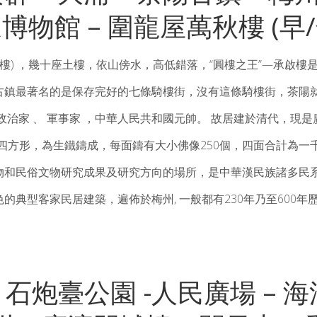
家博物館 – 圍龍屋萬秋樓 (早/
樓) ，幾十座土樓，依山傍水，高低錯落，“圓樓之王”—承啟樓
古鎮最著名的是保存完好的七條騎樓街，沒有這條騎樓街，茶陽
治家 、 軍事家 ，中華人民共和國元帥。 故居建於清代，現是
呈四方形，為生鐵鑄成，每面鑄有大小佛像250個，四面合計為
物和民俗文物研究成果及研究方向的場所，是中華漢民族諸多民系
的典型客家民居建築，遍佈於梅州, 一般都有230年乃至600
 – 石炮臺公園 -人民廣場 – 海