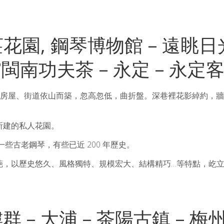
菽莊花園, 鋼琴博物館 – 遠眺日
南功夫茶 – 永定 – 永定客
的房屋、街道依山而築，忽高忽低，曲折盤。深巷裡花影綽約，
年所建的私人花園。
些古老鋼琴，有些已近 200 年歷史。
葩，以歷史悠久、風格獨特、規模宏大、結構精巧…等特點，屹
 – 大浦 – 茶陽古鎮 – 梅州