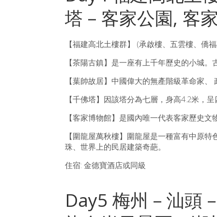
塔 – 客家公園, 客
【福建高北土樓群】 (承啟樓、五雲樓、僑福
【茶陽古鎮】是一座有上千年歷史的小城。
【葉帥故居】中國偉大的無產階級革命家、 政
【千佛塔】因該塔分為七層，身高4.2米，
【客家博物館】是國內唯一代表客家歷史文
【圍龍屋萬秋樓】圍龍屋是一種富有中原特色
珠、世界上的民居建築奇葩。
住宿: 金德寶酒店或同級
Day5 梅州 – 汕頭