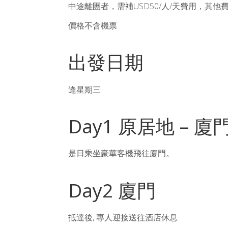
中途離團者，需補USD50/人/天費用，其他
價格不含機票
出發日期
逢星期三
Day1 原居地 – 廈
是日乘坐豪華客機飛往廈門。
Day2 廈門
抵達後, 專人迎接送往酒店休息