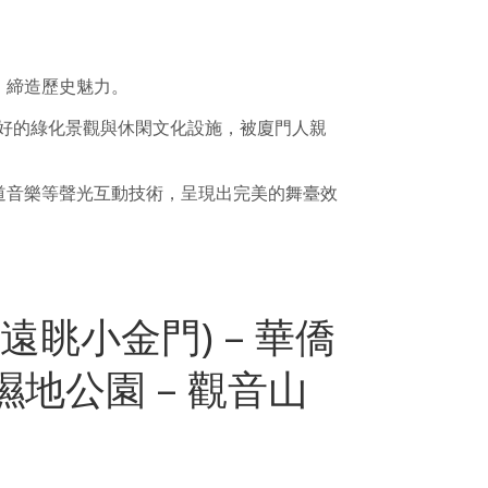
，締造歷史魅力。
良好的綠化景觀與休閑文化設施，被廈門人親
聲道音樂等聲光互動技術，呈現出完美的舞臺效
 遠眺小金門) – 華僑
灣濕地公園 – 觀音山