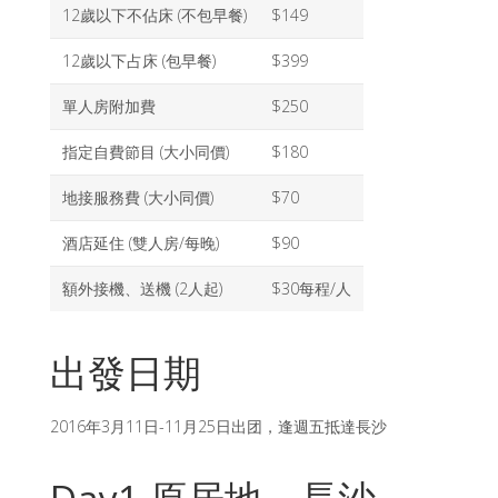
12歲以下不佔床 (不包早餐)
$149
12歲以下占床 (包早餐)
$399
單人房附加費
$250
指定自費節目 (大小同價)
$180
地接服務費 (大小同價)
$70
酒店延住 (雙人房/每晚)
$90
額外接機、送機 (2人起)
$30每程/人
出發日期
2016年3月11日-11月25日出团，逢週五抵達長沙