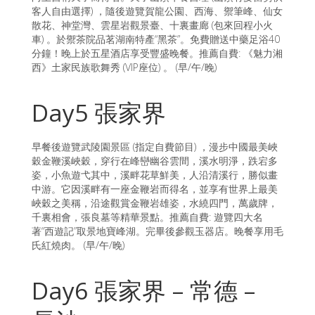
客人自由選擇) ，隨後遊覽賀龍公園、西海、禦筆峰、仙女
散花、神堂灣、雲星岩觀景臺、十裏畫廊 (包來回程小火
車) 。於禦茶院品茗湖南特產“黑茶”。免費贈送中藥足浴40
分鐘！晚上於五星酒店享受豐盛晚餐。推薦自費: 《魅力湘
西》土家民族歌舞秀 (VIP座位) 。 (早/午/晚)
Day5 張家界
早餐後遊覽武陵園景區 (指定自費節目) ，漫步中國最美峽
穀金鞭溪峽穀，穿行在峰巒幽谷雲間，溪水明淨，跌宕多
姿，小魚遊弋其中，溪畔花草鮮美，人沿清溪行，勝似畫
中游。它因溪畔有一座金鞭岩而得名，並享有世界上最美
峽穀之美稱，沿途觀賞金鞭岩雄姿，水繞四門，萬歲牌，
千裏相會，張良墓等精華景點。推薦自費: 遊覽四大名
著“西遊記”取景地寶峰湖。完畢後參觀玉器店。晚餐享用毛
氏紅燒肉。 (早/午/晚)
Day6 張家界 – 常德 –