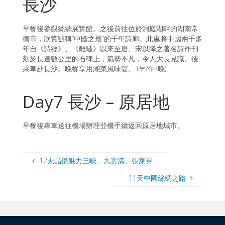
長沙
早餐後參觀絲綢展覽館。之後前往位於洞庭湖畔的湖南常
德市，欣賞號稱“中國之最”的千年詩廊。此處將中國兩千多
年自《詩經》、《離騷》以來至唐、宋以降之著名詩作刊
刻於長達數公里的石碑上，氣勢不凡，令人大長見識。後
乘車赴長沙。晚餐享用湘菜風味宴。 (早/午/晚)
Day7 長沙 – 原居地
早餐後專車送往機場辦理登機手續返回原居地城市。
12天晶鑽魅力三峽、九寨溝、張家界
11天中國絲綢之路