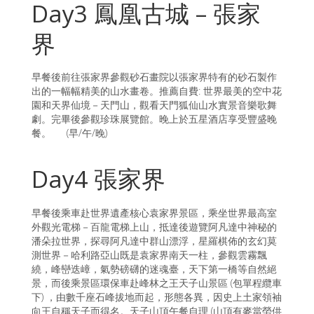
Day3 鳳凰古城 – 張家
界
早餐後前往張家界參觀砂石畫院以張家界特有的砂石製作
出的一幅幅精美的山水畫卷。推薦自費: 世界最美的空中花
園和天界仙境－天門山，觀看天門狐仙山水實景音樂歌舞
劇。完畢後參觀珍珠展覽館。晚上於五星酒店享受豐盛晚
餐。 (早/午/晚)
Day4 張家界
早餐後乘車赴世界遺產核心袁家界景區，乘坐世界最高室
外觀光電梯－百龍電梯上山，抵達後遊覽阿凡達中神秘的
潘朵拉世界，探尋阿凡達中群山漂浮，星羅棋佈的玄幻莫
測世界－哈利路亞山既是袁家界南天一柱，參觀雲霧飄
繞，峰巒迭嶂，氣勢磅礴的迷魂臺，天下第一橋等自然絕
景，而後乘景區環保車赴峰林之王天子山景區 (包單程纜車
下) ，由數千座石峰拔地而起，形態各異，因史上土家領袖
向王自稱天子而得名。天子山頂午餐自理 (山頂有麥當勞供