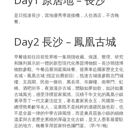
Day1 原居地 – 長沙
是日抵達長沙，當地優秀導遊接機，入住酒店，不含晚
餐。
Day2 長沙 – 鳳凰古城
早餐後前往目前世界唯一集簡牘收藏、保護、整理、研究
和陳列展示於一體的新型現代化專題博物館－長沙簡牘博
物館參觀。午餐品嘗洞庭風味餐。後乘車赴國家歷史文化
名城－鳳凰古城 (指定自費節目) ，抵達古城後參觀北門城
樓、文昌閣、民俗一條街、萬名塔、吊腳樓、南華門、虹
橋、酒吧街等，夜遊漫步古城，體驗如夢如歌，如詩如畫
古城風光，感受淳樸苗家風情。沉積千年文化的鳳凰小鎮
裏孕育了一代文豪沈從文，著名畫家黃永玉，民國第一任
總理熊希齡等名人，這裏既不是純粹的邊疆民族色彩，也
不是全篇一律的中華古跡風情，而是兼具苗族小鎮的細緻
溫柔與古老歷史累積的厚蘊文化古鎮，是文人墨客最愛駐
足的地方。晚餐享用苗家特色攔門宴。 (早/午/晚)