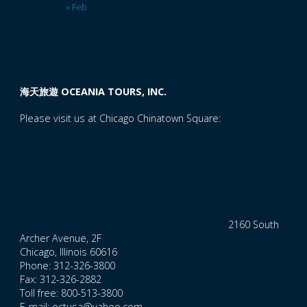
« Feb
海天旅遊 OCEANIA TOURS, INC.
Please visit us at Chicago Chinatown Square:
2160 South
Archer Avenue, 2F
Chicago, Illinois 60616
Phone: 312-326-3800
Fax: 312-326-2882
Toll free: 800-513-3800
E-mail: octusa@yahoo.com