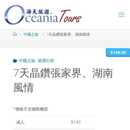
Skip
to
content
海
天
旅
Home
中國之旅
7天晶鑽張家界、湖南風情
遊
O
C
$149.00
E
A
中國之旅
,
精選行程
N
I
A
T
7天晶鑽張家界、湖南
O
U
R
風情
S
*價格不含國際機票
成人
$149