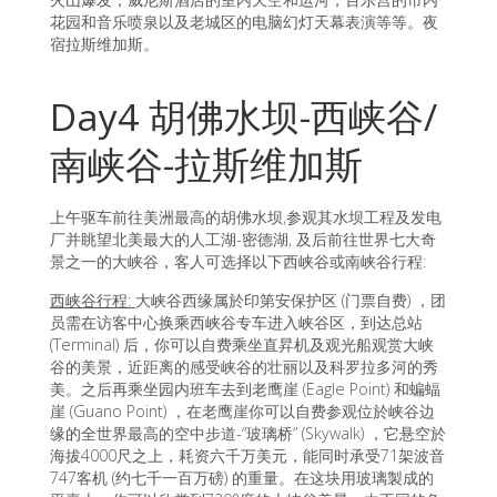
花园和音乐喷泉以及老城区的电脑幻灯天幕表演等等。夜
宿拉斯维加斯。
Day4 胡佛水坝-西峡谷/
南峡谷-拉斯维加斯
上午驱车前往美洲最高的胡佛水坝,参观其水坝工程及发电
厂并眺望北美最大的人工湖-密德湖, 及后前往世界七大奇
景之一的大峡谷，客人可选择以下西峡谷或南峡谷行程:
西峡谷行程:
大峡谷西缘属於印第安保护区 (门票自费) ，团
员需在访客中心换乘西峡谷专车进入峡谷区，到达总站
(Terminal) 后，你可以自费乘坐直昇机及观光船观赏大峡
谷的美景，近距离的感受峡谷的壮丽以及科罗拉多河的秀
美。之后再乘坐园内班车去到老鹰崖 (Eagle Point) 和蝙蝠
崖 (Guano Point) ，在老鹰崖你可以自费参观位於峡谷边
缘的全世界最高的空中步道-“玻璃桥” (Skywalk) ，它悬空於
海拔4000尺之上，耗资六千万美元，能同时承受71架波音
747客机 (约七千一百万磅) 的重量。在这块用玻璃製成的