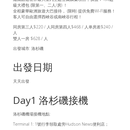
級大禮包 (限第一、二人/房) ！
全程豪華歐洲旅遊大巴接待， (限時) 提供免費WI-FI服務！
客人可自由選擇西峽谷或南峽谷行程！
同房第三人$220 / 人同房第四人$468 / 人单房差$240 /
人
雙人一房 $628 / 人
出發城市: 洛杉磯
出發日期
天天出發
Day1 洛杉磯接機
洛杉磯機場接機地點:
Terminal 1: 1號行李領取處旁Hudson News便利店；