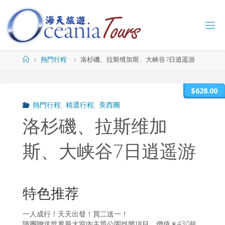
Skip
to
content
海
天
旅
Home
熱門行程
洛杉磯、拉斯维加斯、大峡谷7日逍遥游
遊
O
C
$628.00
E
A
熱門行程
,
精選行程
,
美西團
N
I
A
T
洛杉磯、拉斯维加
O
U
R
斯、大峡谷7日逍遥游
S
特色推荐
一人成行！天天出發！買二送一！
隨團贈送世界最大室內主題公園娛樂項目，價值￥430超