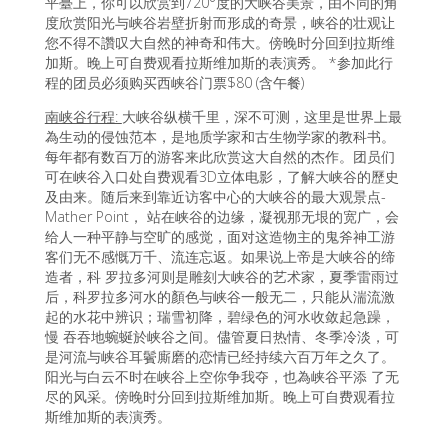
平臺上，你可以欣赏到720°度的大峡谷美景，由不同的角
度欣赏阳光与峡谷岩壁折射而形成的奇景，峡谷的壮观让
您不得不讚叹大自然的神奇和伟大。傍晚时分回到拉斯维
加斯。晚上可自费观看拉斯维加斯的表演秀。 *参加此行
程的团员必须购买西峡谷门票$80 (含午餐)
南峡谷行程:
大峡谷纵横千里，深不可测，这里是世界上最
為生动的侵蚀范本，是地质学家和古生物学家的教科书。
每年都有数百万的游客来此欣赏这大自然的杰作。团员们
可在峡谷入口处自费观看3D立体电影，了解大峡谷的歷史
及由来。随后来到靠近访客中心的大峡谷的最大观景点-
Mather Point， 站在峡谷的边缘，凝视那无垠的宽广，会
给人一种平静与空旷的感觉，面对这造物主的鬼斧神工游
客们无不感慨万千、流连忘返。如果说上帝是大峡谷的缔
造者，科 罗拉多河则是雕刻大峡谷的艺术家，夏季雷雨过
后，科罗拉多河水的顏色与峡谷一般无二，只能从湍流激
起的水花中辨识；瑞雪初降，碧绿色的河水收敛起急躁，
慢 吞吞地蜿蜒於峡谷之间。儘管夏日热情、冬季冷淡，可
是河流与峡谷耳鬢廝磨的恋情已经持续六百万年之久了。
阳光与白云不时在峡谷上空你争我夺，也為峡谷平添 了无
尽的风采。傍晚时分回到拉斯维加斯。晚上可自费观看拉
斯维加斯的表演秀。