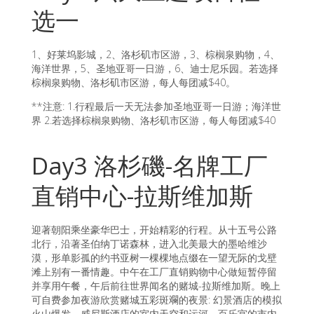
选一
1、好莱坞影城，2、洛杉矶市区游，3、棕榈泉购物，4、
海洋世界，5、圣地亚哥一日游，6、迪士尼乐园。若选择
棕榈泉购物、洛杉矶市区游，每人每团减$40。
**注意: 1.行程最后一天无法参加圣地亚哥一日游；海洋世
界 2.若选择棕榈泉购物、洛杉矶市区游，每人每团减$40
Day3 洛杉磯-名牌工厂
直销中心-拉斯维加斯
迎著朝阳乘坐豪华巴士，开始精彩的行程。从十五号公路
北行，沿著圣伯纳丁诺森林，进入北美最大的墨哈维沙
漠，形单影孤的约书亚树一棵棵地点缀在一望无际的戈壁
滩上别有一番情趣。中午在工厂直销购物中心做短暂停留
并享用午餐，午后前往世界闻名的赌城-拉斯维加斯。晚上
可自费参加夜游欣赏赌城五彩斑斕的夜景: 幻景酒店的模拟
火山爆发，威尼斯酒店的室内天空和运河，百乐宫的市内