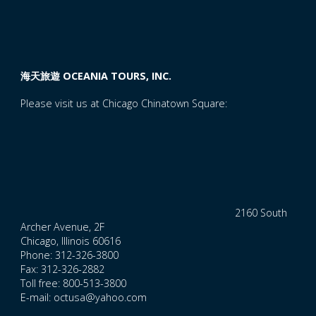
海天旅遊 OCEANIA TOURS, INC.
Please visit us at Chicago Chinatown Square:
2160 South
Archer Avenue, 2F
Chicago, Illinois 60616
Phone: 312-326-3800
Fax: 312-326-2882
Toll free: 800-513-3800
E-mail: octusa@yahoo.com