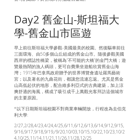
Day2 舊金山-斯坦福大
學-舊金山市區遊
早上前往斯坦福大學參觀-美國最美的校園。然後驅車前往
三面環海、由50多個山丘組成的舊金山市。隨後參觀美國
西岸的標誌性橋梁，被稱為“不可能的大橋”的金門大橋；遊
覽最熱鬧的漁人碼頭，更可自費乘坐遊船欣賞舊金山海
灣；1915年巴拿馬政府贈予的世界博覽會遺址羅馬藝術
宮；以及著名的九曲花街，都讓您流連忘返。尤其是舊金
山高低起伏的地形，配合維多利亞式的古典建築，加上涼
爽舒適的海風，構成了吸引成千上萬觀光客拜訪這個城市
的主要原因。
*以下日期斯坦福校園不對商業車輛開放，行程改為去伯克
利大學:
2/27,2/28,4/23,4/24,4/25,6/11,6/12,6/13,6/14,9/12,9/15,
9/16,9/17,9/18,9/19,/9/20,10/03,10/15,10/22,10/23,10/2
4,10/25,11/14,11/21,11/26,11/28,12/25