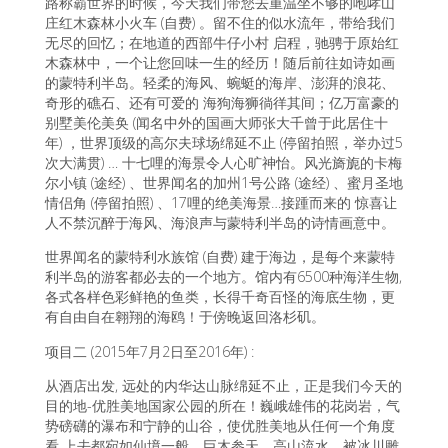
路称霸世界的时候，今天我们带您去重温坐不够的咆哮山
庄红木森林小火车 (自费) 。留不住的似水流年，带给我们
无尽的回忆；在地道的西部牛仔小村 启程，驰骋于原始红
木森林中，一个让您回味一生的经历！随后前往如诗如画
的蒙特利半岛。轻柔的海风、蜿蜓的海岸、澎湃的浪花、
奇形的礁石、还有可爱的 海狗海狮徜徉其间；亿万富豪的
别墅美伦美奂 (闻名中外的国画大师张大千曾于此居住十
年) ，世界顶级的高尔夫球场绵延不止 (停留拍照，举办过5
次大满贯) … 十七哩的海景令人心旷神怡。风光旖旎的卡梅
尔小镇 (途经) 、世界闻名的加州1号公路 (途经) 、蜜月圣地
情侣角 (停留拍照) 、17哩的绝美海景…接踵而来的 惊喜让
人不禁沉醉于海风、海浪声与蒙特利半岛的诗情画意中。
世界闻名的蒙特利水族馆 (自费) 建于海边，是每个来蒙特
利半岛的游客都必去的一个地方。馆内有6500种海洋生物,
各式各样色彩鲜艳的鱼类，长得千奇百怪的海底生物，更
有自由自在翱翔的海鸥！于傍晚返回洛杉矶。
项目二 (2015年7月2日至2016年) :
从酒店出发, 远处的内华达山脉绵延不止，正是我们今天的
目的地-优胜美地国家公园的所在！巍峨雄伟的花岗岩，气
势磅礴的瀑布和宁静的山谷，使优胜美地从任何一个角度
看 上去都宛如仙境一般。巨木参天，高山流水，被冰川雕