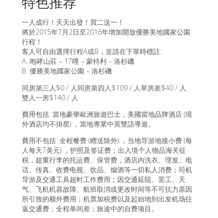
特色推荐
一人成行！天天出發！買二送一！
將於2015年7月2日至2016年增加開放優勝美地國家公園
行程！
客人可自由選擇行程A或B，並請在下單時標註:
A. 咆哮山莊 – 17哩 – 蒙特利 – 洛杉磯
B. 優勝美地國家公園 – 洛杉磯
同房第三人$0 / 人同房第四人$109 / 人單房差$40 / 人
雙人一房$140 / 人
費用包括: 當地豪華歐洲旅遊巴士，美國當地品牌酒店 (境
外酒店均不掛星) ，當地專業中英雙語導遊。
費用不包括: 全程餐费 (赠送除外) ，当地导游地接小费 (每
人每天7美元) ，护照及签证费；出入境个人物品海关征
税，超重行李的托运费、保管费，酒店内洗衣、理发、电
话、传真、收费电视、饮品、烟酒等一切私人消费；司机
导游及交通工具超时工作费用；因交通延阻、罢工、天
气、飞机机器故障、航班取消或更改时间等不可抗力原因
所引致的额外费用；机票加税费以及起始地到出发机场往
返交通费；全程单间差；旅途中的自费项目。