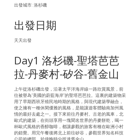
出發城市: 洛杉磯
出發日期
天天出發
Day1 洛杉磯-聖塔芭芭
拉-丹麥村-矽谷-舊金山
上午從洛杉磯出發，沿著太平洋海岸線一路欣賞風景，前
往被譽為“美國的蔚藍海岸”的聖塔芭芭拉。這裏的建築物采
用了早期西班牙殖民地時期的風格，與現代建築學融合，
使之擁有一種休閑優雅的風格，是能讓遊客體驗南加州風
情的最好去處之一。接下來前往丹麥村。古老的風車，北
歐式的建築，在街頭享用一塊聞名世界的丹麥餅乾，喝一
杯歐式風格的香醇咖啡，都讓參觀的旅客有種在歐洲小村
的錯覺。用完午餐後將北上前往矽谷，參觀世界知名科技
公司的總部，於傍晚時分抵達舊金山。