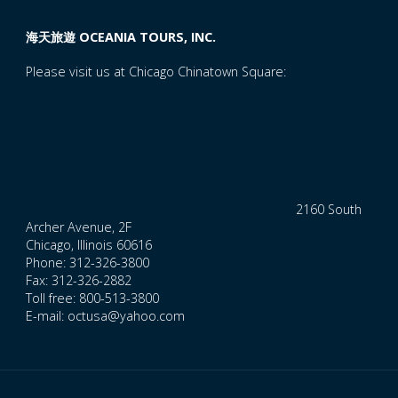
海天旅遊 OCEANIA TOURS, INC.
Please visit us at Chicago Chinatown Square:
2160 South
Archer Avenue, 2F
Chicago, Illinois 60616
Phone: 312-326-3800
Fax: 312-326-2882
Toll free: 800-513-3800
E-mail: octusa@yahoo.com