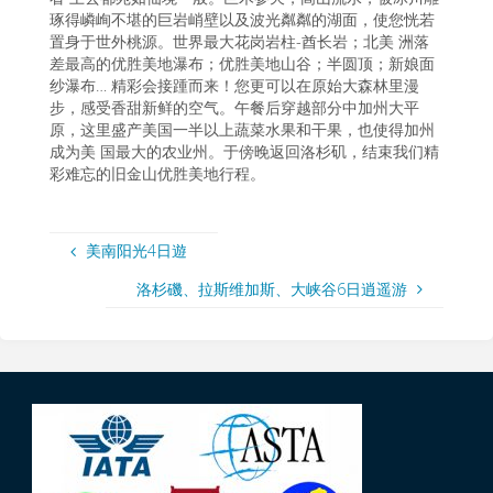
琢得嶙峋不堪的巨岩峭壁以及波光粼粼的湖面，使您恍若
置身于世外桃源。世界最大花岗岩柱-酋长岩；北美 洲落
差最高的优胜美地瀑布；优胜美地山谷；半圆顶；新娘面
纱瀑布… 精彩会接踵而来！您更可以在原始大森林里漫
步，感受香甜新鲜的空气。午餐后穿越部分中加州大平
原，这里盛产美国一半以上蔬菜水果和干果，也使得加州
成为美 国最大的农业州。于傍晚返回洛杉矶，结束我们精
彩难忘的旧金山优胜美地行程。
美南阳光4日遊
洛杉磯、拉斯维加斯、大峡谷6日逍遥游