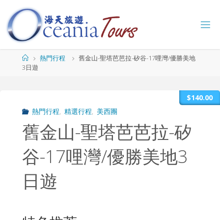
Skip
to
content
海
天
旅
Home
熱門行程
舊金山-聖塔芭芭拉-矽谷-17哩灣/優勝美地
遊
3日遊
O
C
E
A
$140.00
N
I
熱門行程
,
精選行程
,
美西團
A
T
舊金山-聖塔芭芭拉-矽
O
U
R
谷-17哩灣/優勝美地3
S
日遊