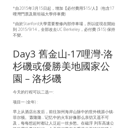
*自2015年3月15日起，增加【必付費用$15/人】 (包含17
哩灣門票及斯坦福大學停車費)
*由於Stanford大學需要整修內部停車場，所以從現在開始
到 2015/9/14，全部改去UC Berkeley，必付費 ($15) 保持
不變。
Day3 舊金山-17哩灣-洛
杉磯或優勝美地國家公
園 – 洛杉磯
今天的行程可以二选一:
项目一 (全年) :
早上从酒店出发后，前往加州海岸山脉中的世外桃源小镇-
菲尔顿。‘轰隆隆…’记忆中的火车好像那么亲切又遥不可
及，每每想起时都让人泛起一丝乡愁。在磁浮 列车高速公