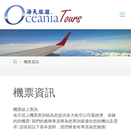
Skip
to
content
海
天
旅
遊
O
C
E
A
N
I
Home
機票資訊
A
T
O
U
R
機票資訊
S
機票線上查詢
海天現上機票查詢能為您提供各大航空公司最經濟、省錢
的的機票! 我們的服務專員將為您查詢最適合您的機位及需
求! 請填寫以下基本資料，我們將會有專員為您服務!