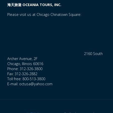
海天旅遊 OCEANIA TOURS, INC.
Please visit us at Chicago Chinatown Square:
2160 South
Archer Avenue, 2F
Chicago, Illinois 60616
Phone: 312-326-3800
Fax: 312-326-2882
Toll free: 800-513-3800
E-mail: octusa@yahoo.com