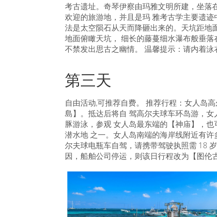
考古遗址。奇琴伊察由玛雅文明所建，坐落在
欢迎的旅游地，并且是玛 雅考古学主要遗迹
法是太空陨石从天而降砸出来的。天坑距地面 
地面俯瞰天坑， 细长的藤蔓细水瀑布般垂落
不禁发出思古之幽情。 温馨提示：请内着泳
第三天
自由活动,可推荐自费。 推荐行程：女人岛高
島】。抵达后将自 驾高尔夫球车环岛游，女
豚游泳，参观 女人岛最东端的【神庙】，也
潜水地 之一。女人岛南端的海岸线附近有许多
尔夫球电瓶车自驾，请携带驾驶执照需 18 岁
因，船舶公司停运，则该日行程改为【图伦古