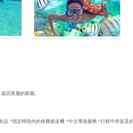
班，返回美麗的家園。
飲品 *指定時段內的免費接送機 *中文導游服務 *行程中所提及