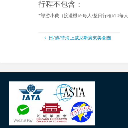
行程不包含：
*導游小費（接送機$5每人/整日行程$10每
日/越/菲海上威尼斯廣東美食團