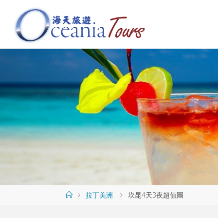
Skip
to
content
海
天
旅
遊
O
C
E
A
N
I
A
T
O
U
R
S
Home
拉丁美洲
坎昆4天3夜超值團