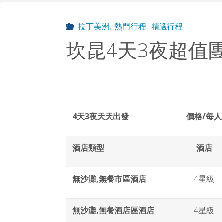
拉丁美洲
,
熱門行程
,
精選行程
坎昆4天3夜超值
4天3夜天天出發
價格/每人
酒店類型
酒店
無沙灘,無餐市區酒店
4星級
無沙灘,無餐酒店區酒店
4星級