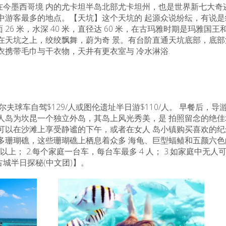
今墨西哥境 内的尤卡坦半岛北部尤卡坦州，也是世界新七大奇迹之
中游客最多的地点。【天坑】这个天坑的 起源众说纷纭，有说是
26 米，水深 40 米，直径达 60 米，在古玛雅时期是玛雅国
在天坑之上，绞绞飘舞，蔚为奇 景。有台阶直通天坑底部，底部
衣携带毛巾与干衣物，天井有更衣室与 冷水淋浴.
尔夫球车自驾$129/人或图伦遗址半日游$110/人。 早餐后
人岛为坎昆一个独立外岛，其岛上风光秀美，是 拍照留念的绝
可以在沙滩上享受静谧的下午，或者在女人 岛小镇购买喜欢的纪
珊瑚礁，这些珊瑚礁上栖息着众多 海龟、巨型蝠鲼和五颜六色的热
以上； 2.每个家庭一台车，每台车最多 4 人； 3.如家庭中无人
城半日探秘(中文团)】。