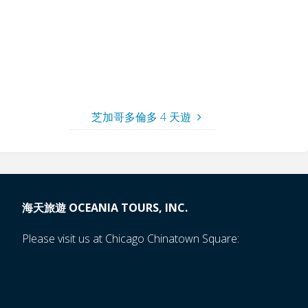
芝加哥多倫多 4 天遊
海天旅遊 OCEANIA TOURS, INC.
Please visit us at Chicago Chinatown Square: