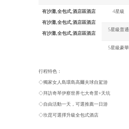
有沙灘,全包式,酒店區酒店
4星級
有沙灘,全包式,酒店區酒店
5星級普
有沙灘,全包式,酒店區酒店
5星級豪
行程特色：
◇獨家女人島環島高爾夫球自駕游
◇拜訪奇琴伊察世界七大奇景+天坑
◇自由活動一天，可選推薦一日游
◇坎昆可選擇升級全包式酒店