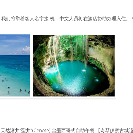
），我们将举着客人名字接 机，中文人员将在酒店协助办理入住。
Itza) 天然溶井“聖井”(Cenote) 含墨西哥式自助午餐 【奇琴