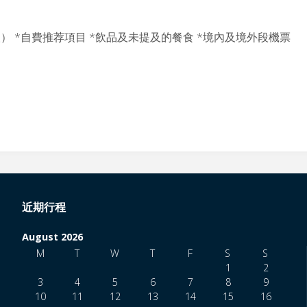
人） *自費推荐項目 *飲品及未提及的餐食 *境內及境外段機票
近期行程
August 2026
M
T
W
T
F
S
S
1
2
3
4
5
6
7
8
9
10
11
12
13
14
15
16