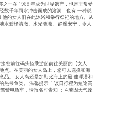
一在 1988 年成为世界遗产，也是非常受
经数千年雨水冲击而成的溶洞，也有 一种说
王和 他的女人们在此沐浴和举行祭祀的地方。从
池水碧绿清澈、水光涟滟、 静谧安宁，令人
，导游接您前往码头搭乘游船前往美丽的【女人
佳地点。在美丽的女人岛上，您可以选择和海
念品。 女人岛还是加勒比海上的最 佳浮潜和
带鱼类。 温馨提示: 1.该日行程为短途高
可驾驶电瓶车，请报名时告知 ； 4.若因天气原