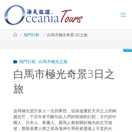
Skip
to
content
海
天
旅
Home
熱門行程
白馬市極光奇景3日之旅
遊
O
C
E
A
熱門行程
,
白馬市極光之旅
N
I
A
T
白馬市極光奇景3日之
O
U
R
旅
S
追尋極光是許多人一生的夢想，這抹迤邐於天河之上的絢
麗光芒，千百年來不斷勾起人們的猜測和幻想，古代的中
國人、日本人、希臘人、羅馬人都有關於極光的文字描
述，愛斯基摩人將之視為鬼神引導死者靈魂上天堂的火