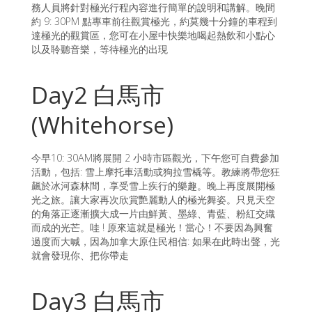
務人員將針對極光行程內容進行簡單的說明和講解。晚間
約 9: 30PM 點專車前往觀賞極光，約莫幾十分鐘的車程到
達極光的觀賞區，您可在小屋中快樂地喝起熱飲和小點心
以及聆聽音樂，等待極光的出現
Day2 白馬市
(Whitehorse)
今早10: 30AM將展開 2 小時市區觀光，下午您可自費參加
活動，包括: 雪上摩托車活動或狗拉雪橇等。教練將帶您狂
飆於冰河森林間，享受雪上疾行的樂趣。晚上再度展開極
光之旅。讓大家再次欣賞艷麗動人的極光舞姿。只見天空
的角落正逐漸擴大成一片由鮮黃、墨綠、青藍、粉紅交織
而成的光芒。哇 ! 原來這就是極光！當心！不要因為興奮
過度而大喊，因為加拿大原住民相信: 如果在此時出聲，光
就會發現你、把你帶走
Day3 白馬市