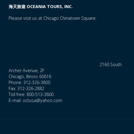
海天旅遊 OCEANIA TOURS, INC.
Please visit us at Chicago Chinatown Square:
2160 South
Archer Avenue, 2F
Chicago, Illinois 60616
Phone: 312-326-3800
Fax: 312-326-2882
Toll free: 800-513-3800
E-mail: octusa@yahoo.com