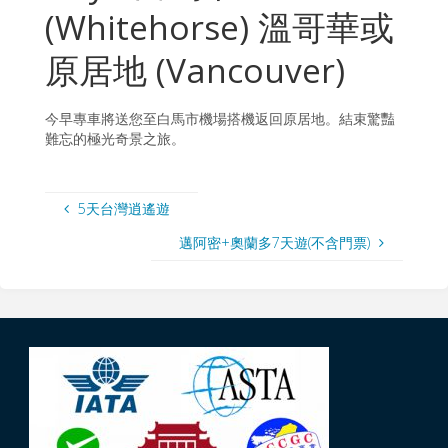
(Whitehorse) 溫哥華或
原居地 (Vancouver)
今早專車將送您至白馬市機場搭機返回原居地。結束驚豔
難忘的極光奇景之旅。
5天台灣逍遙遊
邁阿密+奧蘭多7天遊(不含門票)