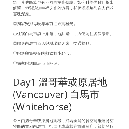
炬，其他民族也有不同的極光傳說。如今科學界雖已提出
解釋，但對這道幸福之光的追尋，卻仍深深烙印在人們的
靈魂深處。
◎獨家安排每晚專車前往欣賞極光。
◎住宿白馬市鎮上旅館，地點適中，方便前往各個景點。
◎贈送白馬市酒店與機場間之來回交通接駁。
◎贈送觀賞極光的熱飲和小點心。
◎獨家贈送白馬市市區遊。
Day1 溫哥華或原居地
(Vancouver) 白馬市
(Whitehorse)
今日由溫哥華或原居地搭機，沿著美麗的育空河抵達育空
特區的首府白馬市。抵達後專車載往市區酒店，親切的服