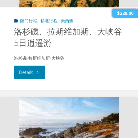
加
$228.00
熱門行程
,
精選行程
,
美西團
斯、
洛杉磯、拉斯维加斯、大峡谷
大
5日逍遥游
峡
洛杉磯-拉斯维加斯-大峡谷
谷
"洛
Details
7
杉
日
磯、
逍
拉
遥
斯
游"