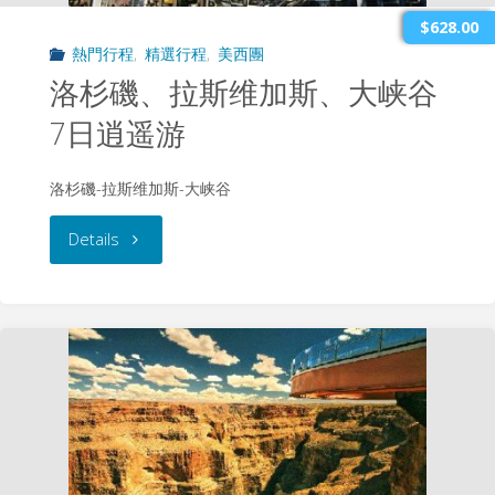
天
$628.00
熱門行程
,
精選行程
,
美西團
遊"
洛杉磯、拉斯维加斯、大峡谷
7日逍遥游
洛杉磯-拉斯维加斯-大峡谷
"洛
Details
杉
磯、
拉
斯
维