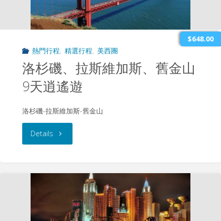
山、
優
$648.00
熱門行程
,
精選行程
,
美西團
勝
洛杉磯、拉斯維加斯、舊金山
美
9天逍遙遊
地
洛杉磯-拉斯維加斯-舊金山
4
"洛
Details
日
杉
精
磯、
華
拉
遊"
斯