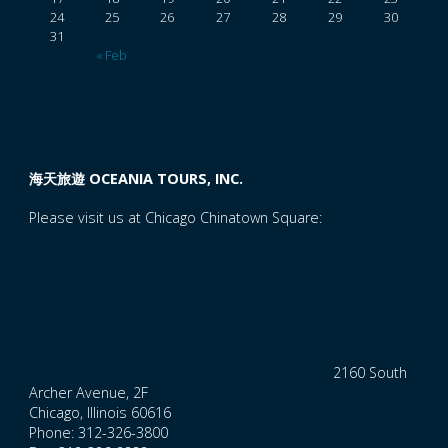
7
24
25
26
27
28
29
30
31
日
« Feb
遊"
海天旅遊 OCEANIA TOURS, INC.
Please visit us at Chicago Chinatown Square:
2160 South
Archer Avenue, 2F
Chicago, Illinois 60616
Phone: 312-326-3800