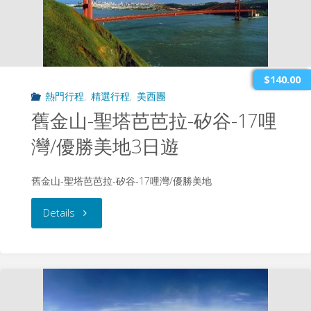
斯
遊"
维
加
$140.00
熱門行程
,
精選行程
,
美西團
斯、
舊金山-聖塔芭芭拉-矽谷-17哩
大
灣/優勝美地3日遊
峡
舊金山-聖塔芭芭拉-矽谷-17哩灣/優勝美地
谷
"舊
Details
6
金
日
山-
逍
聖
遥