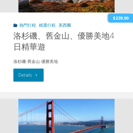
维
加
$228.00
熱門行程
,
精選行程
,
美西團
斯、
洛杉磯、舊金山、優勝美地4
大
日精華遊
峡
洛杉磯-舊金山-優勝美地
谷
"洛
Details
5
杉
日
磯、
逍
舊
遥
金
游"