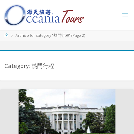
Skip
to
content
海
天
旅
Home
Archive for category "熱門行程"
(Page 2)
遊
O
C
E
A
N
I
Category: 熱門行程
A
T
O
U
R
S