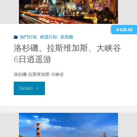
維
加
$428.00
熱門行程
,
精選行程
,
美西團
斯、
洛杉磯、拉斯维加斯、大峡谷
舊
6日逍遥游
金
洛杉磯-拉斯维加斯-大峡谷
山
"洛
Details
9
杉
天
磯、
逍
拉
遙