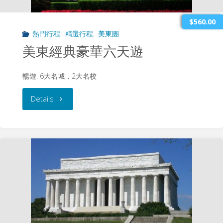
$560.00
熱門行程
,
精選行程
,
美東團
美東經典豪華六天遊
暢遊: 6大名城，2大名校
"美
Details
東
經
典
豪
華