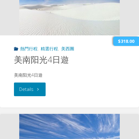
塔
游"
芭
芭
$318.00
熱門行程
,
精選行程
,
美西團
拉-
美南阳光4日遊
矽
美南阳光4日遊
谷-17
"美
Details
哩
南
灣/
阳
優
光
勝