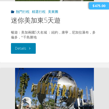
六
$475.00
熱門行程
,
精選行程
,
美東團
天
迷你美加東5天遊
遊"
暢遊：美加兩國5大名城 ：紐約，康寧，尼加拉瀑布，多
倫多，*千島勝地
"迷
Details
你
美
加
東
5