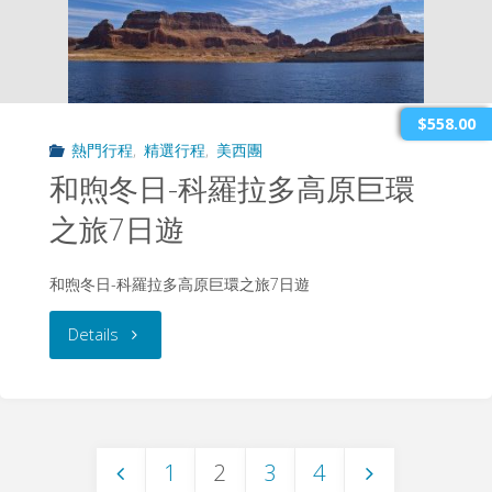
4
美
日
地
遊"
3
$558.00
熱門行程
,
精選行程
,
美西團
日
和煦冬日-科羅拉多高原巨環
遊"
之旅7日遊
和煦冬日-科羅拉多高原巨環之旅7日遊
"和
Details
煦
冬
1
2
3
4
日-